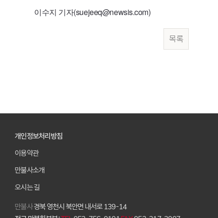
이수지 기자(suejeeq@newsis.com)
목록
개인정보처리방침
이용약관
만불사소개
오시는 길
만불사
경북 영천시 북안면 내서로 139-14