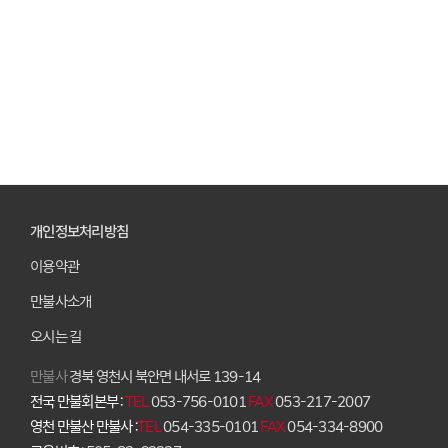
개인정보처리방침
이용약관
만불사소개
오시는 길
만불사
경북 영천시 북안면 내서로 139-14
전국 만불회본부 :
TEL
053-756-0101
FAX
053-217-2007
영천 만불산 만불사 :
TEL
054-335-0101
FAX
054-334-8900