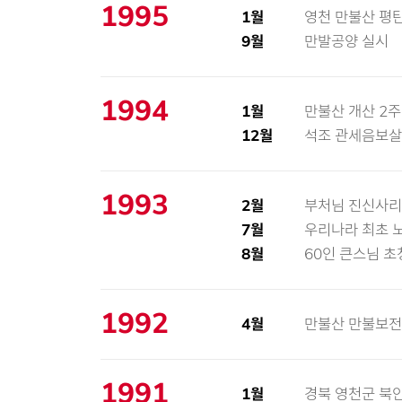
1995
1월
영천 만불산 평탄
9월
만발공양 실시
1994
1월
만불산 개산 2
12월
석조 관세음보살
1993
2월
부처님 진신사리
7월
우리나라 최초 
8월
60인 큰스님 초
1992
4월
만불산 만불보전
1991
1월
경북 영천군 북안