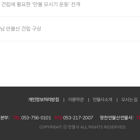
건립에 필요한 ‘만불 모시기 운동’ 전개
님 만불산 건립 구상
개인정보처리방침
이용약관
만불사소개
오시는 길
본부 :
TEL
053-756-0101
FAX
053-217-2007
영천 만불산 만불사 :
T
COPYRIGHT Ⓒ 만불사 ALL RIGHTS RESERVED.