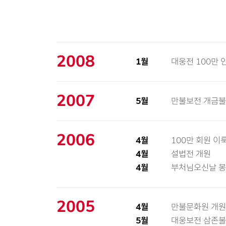
2008
1월
대웅전 100만 
2007
5월
만불보전 개금불
2006
4월
100만 회원 이
4월
설법전 개원
4월
부처님오신날 봉
2005
4월
만불문화원 개원
5월
대웅보전 삼존불