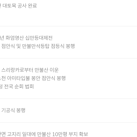
 대토목 공사 완료
주년 화엄영산 십만등대제전
 점안식 및 만불만석등탑 점등식 봉행
 스리랑카로부터 만불산 이운
노천 아미타입불 봉안 점안식 봉행
청 전국 순회 법회
 기공식 봉행
면 고지리 일대에 만불산 10만평 부지 확보