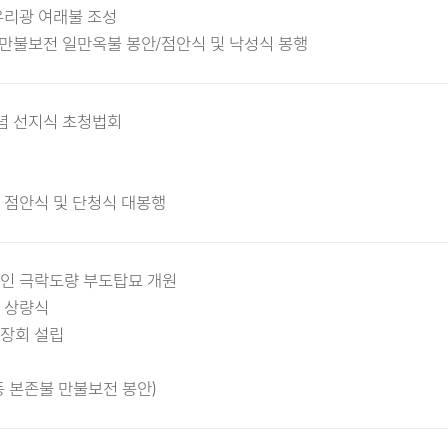
유리광 여래불 조성
 만불보전 일만옥불 봉안/점안식 및 낙성식 봉행
기념 선지식 초청법회
 점안식 및 단청식 대봉행
인 극락도량 부도탑묘 개원
 상량식
장회 설립
 본존불 만불보전 봉안)