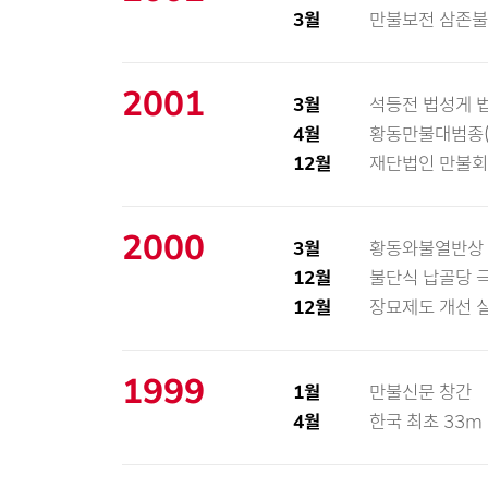
3월
만불보전 삼존불
2001
3월
석등전 법성게 
4월
황동만불대범종(3
12월
재단법인 만불회
2000
3월
황동와불열반상 
12월
불단식 납골당 
12월
장묘제도 개선 
1999
1월
만불신문 창간
4월
한국 최초 33