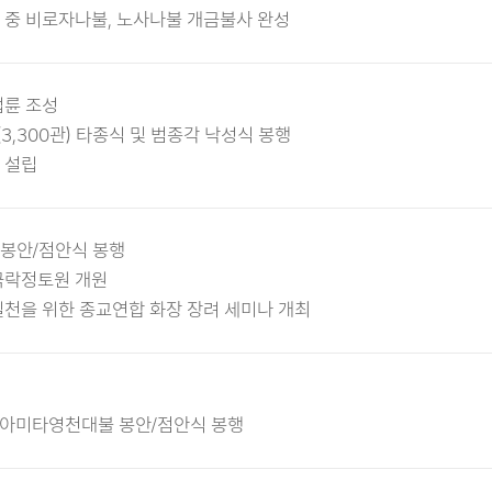
 중 비로자나불, 노사나불 개금불사 완성
법륜 조성
,300관) 타종식 및 범종각 낙성식 봉행
 설립
봉안/점안식 봉행
극락정토원 개원
실천을 위한 종교연합 화장 장려 세미나 개최
m 아미타영천대불 봉안/점안식 봉행