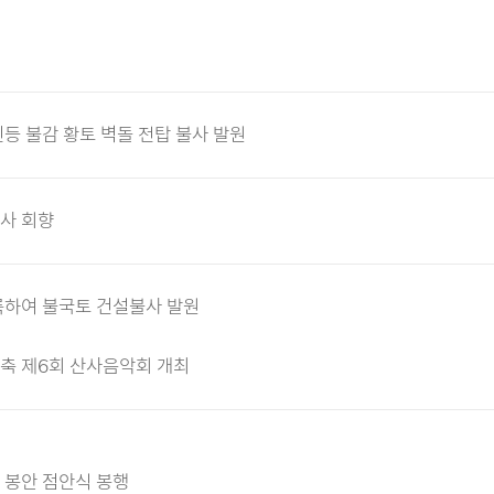
인등 불감 황토 벽돌 전탑 불사 발원
사 회향
룩하여 불국토 건설불사 발원
축 제6회 산사음악회 개최
 봉안 점안식 봉행