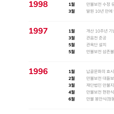
1998
1월
만불보전 수정 
3월
발원 10년 만에
1997
1월
개산 10주년 
3월
관음전 준공
5월
관욕단 설치
5월
만불보전 삼존불
1996
1월
납골문화의 효시
2월
만불보전 대들보
3월
재단법인 만불지
4월
만불보전 현판식
6월
만불 봉안식(청동