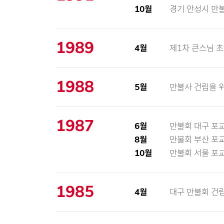
10월
경기 안성시 만불
1989
4월
제1차 큰스님 초
1988
5월
만불사 건립을 
1987
6월
만불회 대구 포교
8월
만불회 부산 포교
10월
만불회 서울 포교
1985
4월
대구 만불회 건