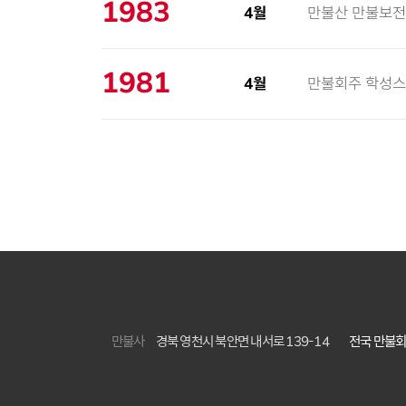
1983
4월
만불산 만불보전 
1981
4월
만불회주 학성스
만불사
경북 영천시 북안면 내서로 139-14
전국 만불회