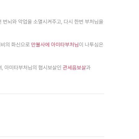
던 번뇌와 악업을 소멸시켜주고, 다시 한번 부처님을
대비의 화신으로
만불사에 아미타부처님
이 나투심은
며, 아미타부처님의 협시보살인
관세음보살
과