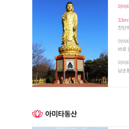
아미
33m
찬탄하
아미
바로 
아미
남순동
아미타동산