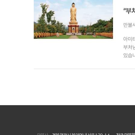
“부
만불사
아미타
부처님
있습니