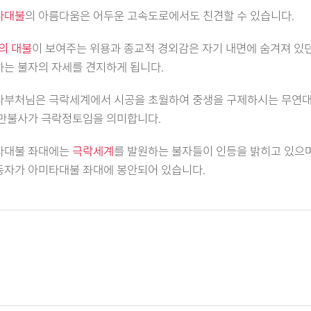
타대불
의 아름다움은 어두운 고속도로에서도 친견할 수 있습니다.
의 대불
이 보여주는 위용과 종교적 경외감은 자기 내면에 숨겨져 있
는 불자의 자세를 견지하게 됩니다.
타부처님은 극락세계에서 시공을 초월하여 중생을 구제하시는 무연
만불사가 극락정토임을 의미합니다.
타대불 좌대에는
극락세계
를 발원하는 불자들이 인등을 밝히고 있으
자가 아미타대불 좌대에 봉안되어 있습니다.