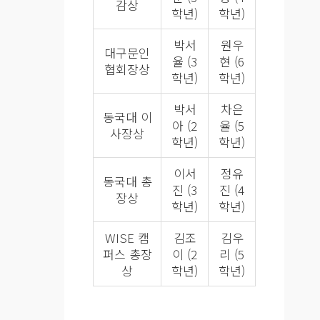
감상
학년)
학년)
박서
원우
대구문인
율 (3
현 (6
협회장상
학년)
학년)
박서
차은
동국대 이
아 (2
율 (5
사장상
학년)
학년)
이서
정유
동국대 총
진 (3
진 (4
장상
학년)
학년)
WISE 캠
김조
김우
퍼스 총장
이 (2
리 (5
상
학년)
학년)