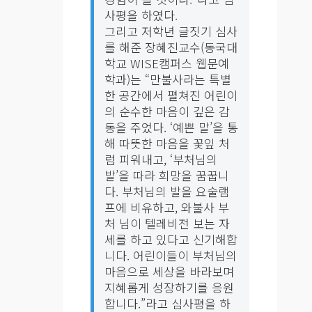
사평을 하였다.
그리고 저학년 글짓기 심사
를 해준 장혜진교수(동국대
학교 WISE캠퍼스 웹문예
학과)는 “만불사라는 특별
한 공간에서 펼쳐진 어린이
의 순수한 마음이 깊은 감
동을 주었다. ‘예쁜 말’을 통
해 따뜻한 마음을 꽃잎 처
럼 피워내고, ‘부처님의
발’을 따라 희망을 꿈꿉니
다. 부처님의 발을 요술램
프에 비유하고, 와불사 부
처 님이 텔레비전 보는 자
세를 하고 있다고 신기해합
니다. 어린이들이 부처님의
마음으로 세상을 바라보며
지혜롭게 성장하기를 응원
합니다.”라고 심사평을 하