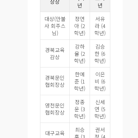
상장
년
년
대상(만불
정연
서유
사 회주스
아 (2
라 (4
님)
학년)
학년)
강하
김승
경북교육
율 (2
한 (6
감상
학년)
학년)
한예
이은
경북문인
준 (1
비 (6
협회장상
학년)
학년)
정종
신세
영천문인
운 (3
연 (5
협회장상
학년)
학년)
최승
권서
대구교육
훈 (3
정 (4