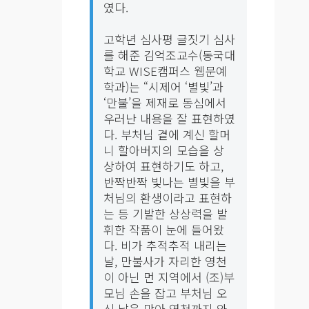
였다.
고학년 심사평 글짓기 심사
를 해준 김억조교수(동국대
학교 WISE캠퍼스 웹문예
학과)는 “시제어 ‘별빛’과
‘만불’을 제재로 동심에서
우러난 내용을 잘 표현하였
다. 부처님 곁에 계신 할머
니 할아버지의 모습을 상
상하여 표현하기도 하고,
반짝반짝 빛나는 별빛을 부
처님의 환생이라고 표현하
는 등 기발한 상상력을 발
휘한 작품이 눈에 들어왔
다. 비가 추적추적 내리는
날, 만불사가 자리한 영천
이 아닌 먼 지역에서 (조)부
모님 손을 잡고 부처님 오
신 날을 맞아 영천까지 와