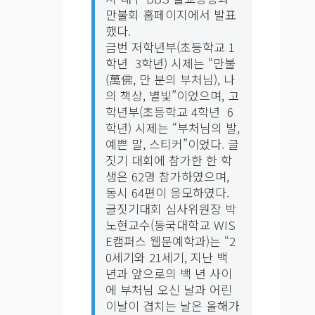
만불회 홈페이지에서 발표
했다.
금번 저학년부(초등학교 1
학년 ­ 3학년) 시제는 “만불
(萬佛, 만 분의 부처님), 나
의 책상, 별빛”이었으며, 고
학년부(초등학교 4학년 ­ 6
학년) 시제는 “부처님의 발,
예쁜 말, 스티커”이었다. 글
짓기 대회에 참가한 한 학
생은 62명 참가하였으며,
동시 64편이 응모하였다.
글짓기대회 심사위원장 박
노현교수(동국대학교 WIS
E캠퍼스 웹문예학과)는 “2
0세기와 21세기, 지난 백
년과 앞으로의 백 년 사이
에 부처님 오신 날과 어린
이날이 겹치는 날은 올해가