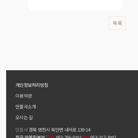
목록
개인정보처리방침
이용약관
만불사소개
오시는 길
만불사
경북 영천시 북안면 내서로 139-14
전국 만불회본부 :
TEL
053-756-0101
FAX
053-217-2007