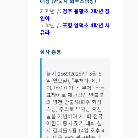
대상 (만불사 회주스님상)
저학년부:
경주 용황초 2학년 정
연아
고학년부:
포항 양덕초 4학년 서
유라
심사 총평
불기 2569(2025)년 5월 5
일(월요일), "부처가 어린
이, 어린이가 곧 부처" 라는
표제어로 재단법인 만불 회
와 영천 만불사(회주 학성
스님) 주최로 부처님 오신
날을 기념하여 제1회 전국
어린이 동시 짓기 대회 심
사 결과를 5월 14일 오후 4
시 대구 BBS 불교방송과