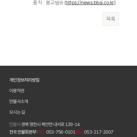
출처 : 불교방송(
https://news.bbsi.co.kr)
목록
개인정보처리방침
이용약관
만불사소개
오시는 길
만불사
경북 영천시 북안면 내서로 139-14
전국 만불회본부 :
TEL
053-756-0101
FAX
053-217-2007