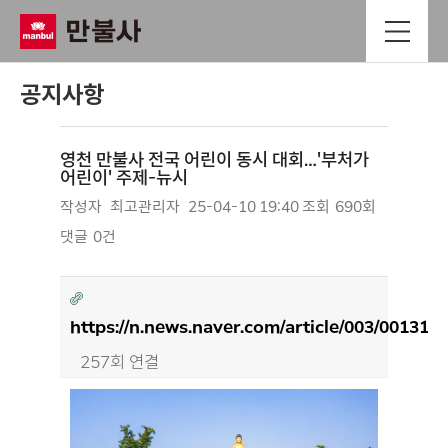
공지사항
영천 만불사 전국 어린이 동시 대회…'부처가
어린이' 주제-뉴시
작성자
최고관리자
25-04-10 19:40
조회
690회
댓글
0건
https://n.news.naver.com/article/003/001317
257회 연결
본문