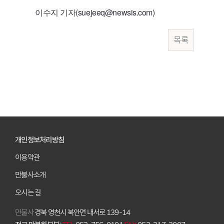
이수지 기자(suejeeq@newsis.com)
목록
개인정보처리방침
이용약관
만불사소개
오시는 길
만불사
경북 영천시 북안면 내서로 139-14