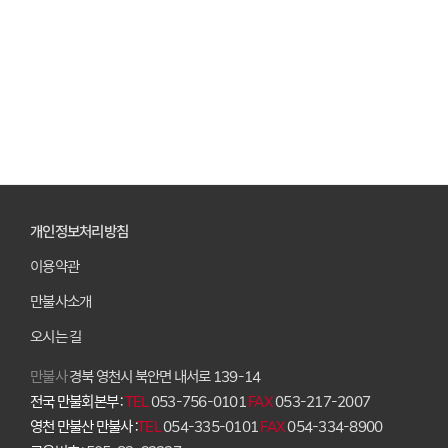
개인정보처리방침
이용약관
만불사소개
오시는 길
만불사
경북 영천시 북안면 내서로 139-14
전국 만불회본부 :
TEL
053-756-0101
FAX
053-217-2007
영천 만불산 만불사 :
TEL
054-335-0101
FAX
054-334-8900